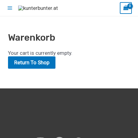
Zum
Main
Inhalt
Menu
springen
Warenkorb
Your cart is currently empty.
Return To Shop